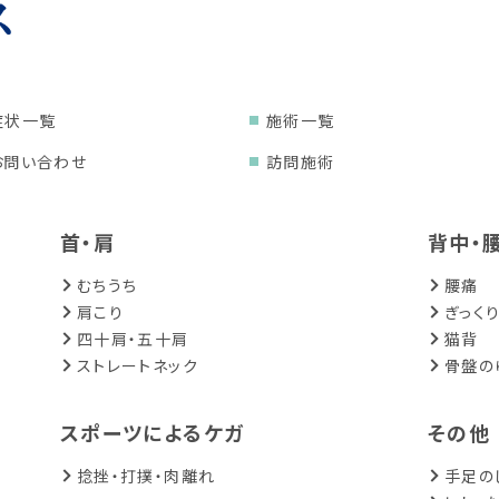
症状一覧
施術一覧
お問い合わせ
訪問施術
首・肩
背中・
むちうち
腰痛
肩こり
ぎっく
四十肩・五十肩
猫背
ストレートネック
骨盤の
スポーツによるケガ
その他
捻挫・打撲・肉離れ
手足の