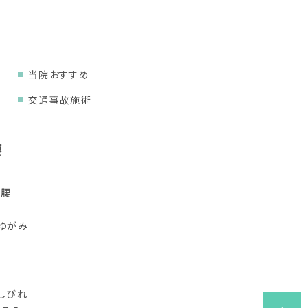
当院おすすめ
交通事故施術
腰
り腰
ゆがみ
しびれ