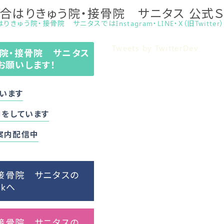
総合はりきゅう院・接骨院 サニタス 公式Ｓ
きゅう院・接骨院 サニタスではInstagram・LINE・X（旧Twitte
Tweets by TwitterDev
う院・接骨院 サニタス
お願いします！
います
をしています
ご案内配信中
接骨院 サニタスの
okへ
接骨院 サニタスの