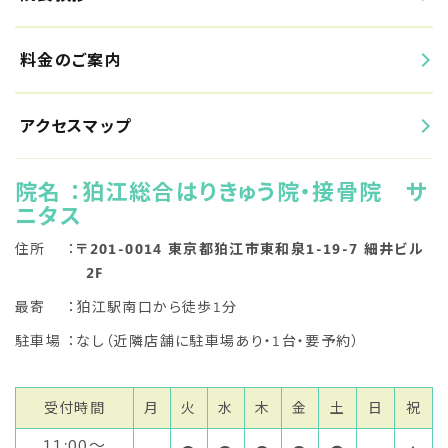
料金のご案内
アクセスマップ
院名
：狛江総合はりきゅう院・接骨院 サ
ニタス
住所
：
〒201-0014 東京都狛江市東和泉1-19-7 細井ビル
2F
最寄
：狛江駅南口から徒歩1分
駐車場
：なし（近隣店舗に駐車場あり・1台・要予約）
受付時間
月
火
水
木
金
土
日
祝
11:00〜