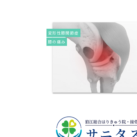
変形性膝関節症
膝の痛み