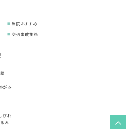
当院おすすめ
交通事故施術
腰
り腰
ゆがみ
しびれ
たるみ