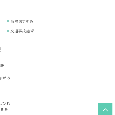
当院おすすめ
交通事故施術
腰
り腰
ゆがみ
しびれ
たるみ