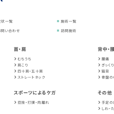
症状一覧
施術一覧
お問い合わせ
訪問施術
首・肩
背中・
むちうち
腰痛
肩こり
ぎっく
四十肩・五十肩
猫背
ストレートネック
骨盤の
スポーツによるケガ
その他
捻挫・打撲・肉離れ
手足の
しわ・